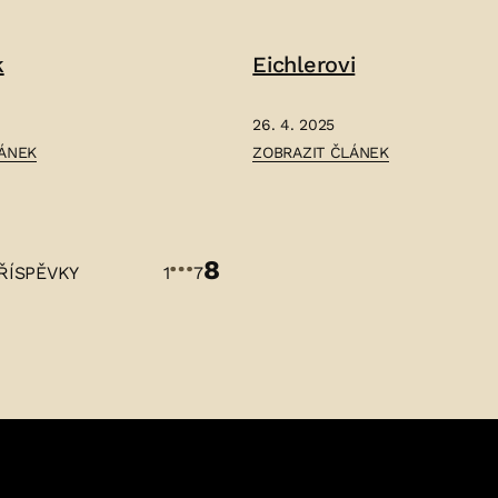
PETR
DOUBRAVSKÝ
k
Eichlerovi
–
26. 4. 2025
ČLÁNEK:
LÁNEK
ZOBRAZIT ČLÁNEK
EICHLEROVI
–
…
8
kování
ŘÍSPĚVKY
1
7
ěvků