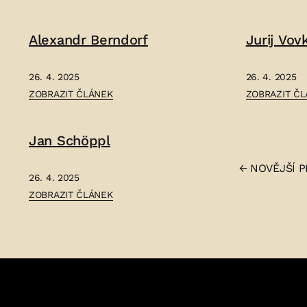
KAREL
JULIAN
ŽELENSKÝ
ANDREJEVIČ
Alexandr Berndorf
Jurij Vov
–
JAVORSKIJ
–
26. 4. 2025
26. 4. 2025
ČLÁNEK:
ČLÁNEK:
ZOBRAZIT ČLÁNEK
ZOBRAZIT Č
ALEXANDR
JURIJ
BERNDORF
VOVK
Jan Schöppl
–
–
Strán
←
NOVĚJŠÍ
P
26. 4. 2025
ČLÁNEK:
ZOBRAZIT ČLÁNEK
přísp
JAN
SCHÖPPL
–