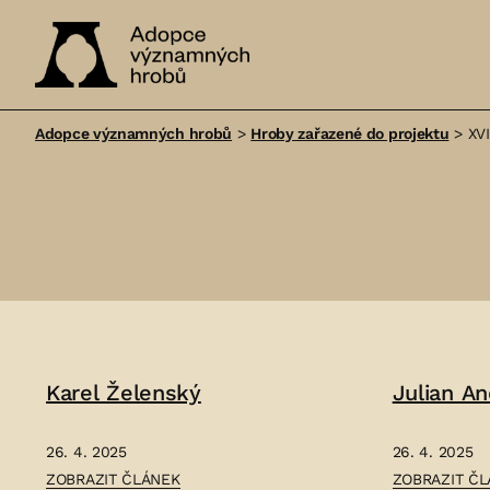
Adopce
významných
Adopce významných hrobů
>
Hroby zařazené do projektu
>
XVI
hrobů
Karel Želenský
Julian An
26. 4. 2025
26. 4. 2025
ČLÁNEK:
ČLÁNEK:
ZOBRAZIT ČLÁNEK
ZOBRAZIT Č