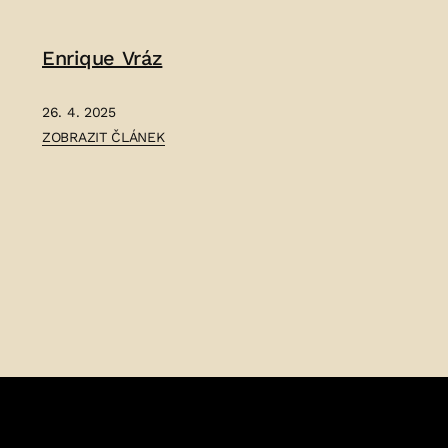
EDUARD
MARIE
TESAŘ
CALMA
Enrique Vráz
–
VESELÁ
–
26. 4. 2025
ČLÁNEK:
ZOBRAZIT ČLÁNEK
ENRIQUE
VRÁZ
–