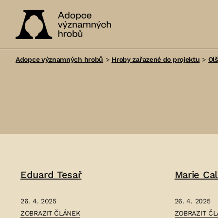
Adopce
významných
Adopce významných hrobů
>
Hroby zařazené do projektu
>
Ol
hrobů
Eduard Tesař
Marie Ca
26. 4. 2025
26. 4. 2025
ČLÁNEK:
ČLÁNEK:
ZOBRAZIT ČLÁNEK
ZOBRAZIT Č