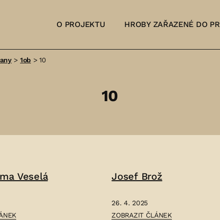
O PROJEKTU
HROBY ZAŘAZENÉ DO P
šany
>
1ob
>
10
10
lma Veselá
Josef Brož
26. 4. 2025
ČLÁNEK:
LÁNEK
ZOBRAZIT ČLÁNEK