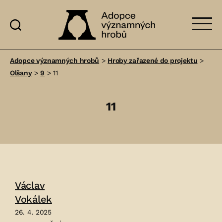
Adopce
významných
Adopce významných hrobů
>
Hroby zařazené do projektu
>
hrobů
Olšany
>
9
>
11
11
Václav
Vokálek
26. 4. 2025