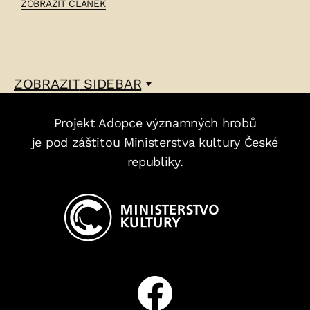
ČLÁNEK:
ZOBRAZIT ČLÁNEK
VÁCLAV
VOKÁLEK
–
ZOBRAZIT
SIDEBAR
Projekt Adopce významných hrobů
je pod záštitou Ministerstva kultury České
republiky.
Facebook