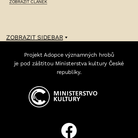
ČLÁNEK:
ZOBRAZIT ČLÁNEK
EDUARD
TAUWITZ
–
ZOBRAZIT
SIDEBAR
Projekt Adopce významných hrobů
je pod záštitou Ministerstva kultury České
republiky.
Facebook