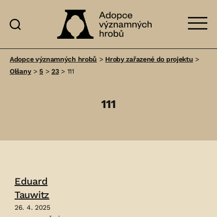
Adopce
významných
Adopce významných hrobů
>
Hroby zařazené do projektu
>
hrobů
Olšany
>
5
>
23
>
111
111
Eduard
Tauwitz
26. 4. 2025