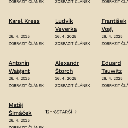
ČLÁNEK:
ČLÁNEK:
ČLÁNEK:
ZOBRAZIT ČLÁNEK
ZOBRAZIT ČLÁNEK
ZOBRAZIT ČL
ADOLF
JAN
JAN
MAIXNER
CHARVÁT
ZEYER
Karel Kress
Ludvík
František
–
–
–
Veverka
Vogl
26. 4. 2025
26. 4. 2025
26. 4. 2025
ČLÁNEK:
ČLÁNEK:
ČLÁNEK:
ZOBRAZIT ČLÁNEK
ZOBRAZIT ČLÁNEK
ZOBRAZIT ČL
KAREL
LUDVÍK
FRANTIŠEK
KRESS
VEVERKA
VOGL
Antonín
Alexandr
Eduard
–
–
–
Waigant
Štorch
Tauwitz
26. 4. 2025
26. 4. 2025
26. 4. 2025
ČLÁNEK:
ČLÁNEK:
ČLÁNEK:
ZOBRAZIT ČLÁNEK
ZOBRAZIT ČLÁNEK
ZOBRAZIT ČL
ANTONÍN
ALEXANDR
EDUARD
WAIGANT
ŠTORCH
TAUWITZ
Matěj
–
–
–
…
1
2
8
STARŠÍ
→
Šimáček
Stránkování
26. 4. 2025
příspěvků
ČLÁNEK:
ZOBRAZIT ČLÁNEK