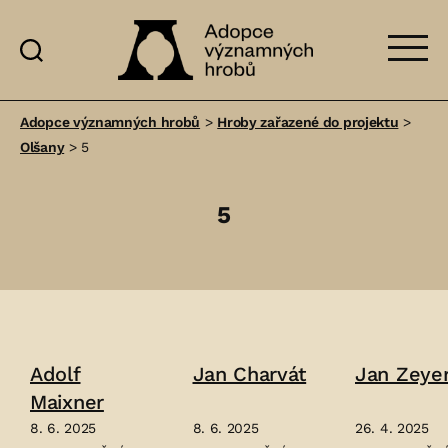
Adopce
významných
Adopce významných hrobů
>
Hroby zařazené do projektu
>
hrobů
Olšany
>
5
5
Adolf
Jan Charvát
Jan Zeye
Maixner
8. 6. 2025
8. 6. 2025
26. 4. 2025