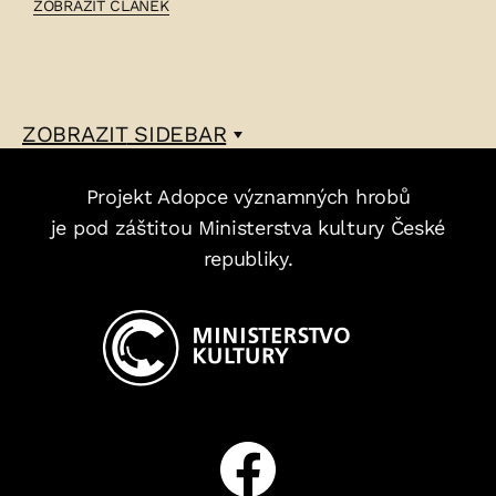
ČLÁNEK:
ZOBRAZIT ČLÁNEK
ŠEBESTIÁN
HNĚVKOVSKÝ
–
ZOBRAZIT
SIDEBAR
Projekt Adopce významných hrobů
je pod záštitou Ministerstva kultury České
republiky.
Facebook