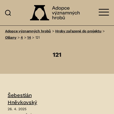
Adopce
významných
Adopce významných hrobů
>
Hroby zařazené do projektu
>
hrobů
Olšany
>
4
>
14
>
121
121
Šebestián
Hněvkovský
26. 4. 2025