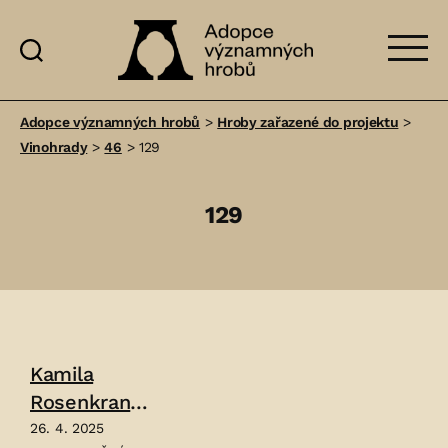
Adopce
významných
Adopce významných hrobů
>
Hroby zařazené do projektu
>
hrobů
Vinohrady
>
46
>
129
129
Kamila
Rosenkranz
ová
26. 4. 2025