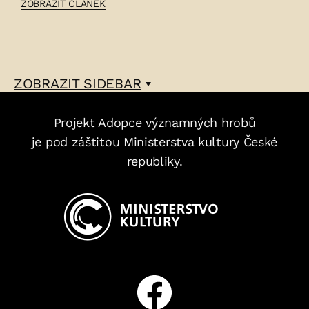
ČLÁNEK:
ZOBRAZIT ČLÁNEK
KAMILA
ROSENKRANZOVÁ
–
ZOBRAZIT
SIDEBAR
Projekt Adopce významných hrobů
je pod záštitou Ministerstva kultury České
republiky.
Facebook