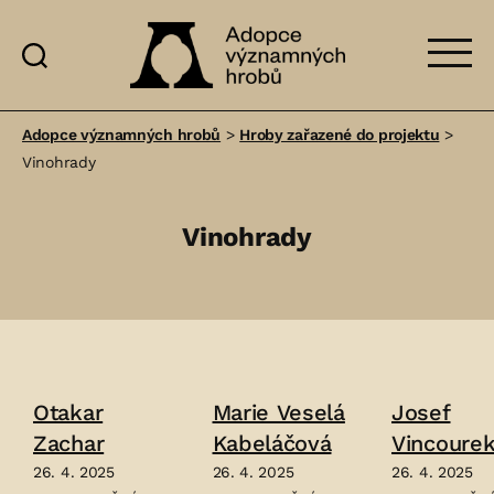
Adopce
významných
Adopce významných hrobů
>
Hroby zařazené do projektu
>
hrobů
Vinohrady
Vinohrady
Otakar
Marie Veselá
Josef
Zachar
Kabeláčová
Vincoure
26. 4. 2025
26. 4. 2025
26. 4. 2025