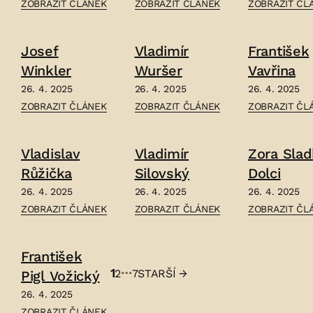
ČLÁNEK:
ČLÁNEK:
ČLÁNEK:
ZOBRAZIT ČLÁNEK
ZOBRAZIT ČLÁNEK
ZOBRAZIT ČL
OTAKAR
MARIE
JOSEF
ZACHAR
VESELÁ
VINCOUREK
Josef
Vladimír
František
–
KABELÁČOVÁ
–
Winkler
Wuršer
Vavřina
–
26. 4. 2025
26. 4. 2025
26. 4. 2025
ČLÁNEK:
ČLÁNEK:
ČLÁNEK:
ZOBRAZIT ČLÁNEK
ZOBRAZIT ČLÁNEK
ZOBRAZIT ČL
JOSEF
VLADIMÍR
FRANTIŠEK
WINKLER
WURŠER
VAVŘINA
Vladislav
Vladimír
Zora Sla
–
–
–
Růžička
Silovský
Dolci
26. 4. 2025
26. 4. 2025
26. 4. 2025
ČLÁNEK:
ČLÁNEK:
ČLÁNEK:
ZOBRAZIT ČLÁNEK
ZOBRAZIT ČLÁNEK
ZOBRAZIT ČL
VLADISLAV
VLADIMÍR
ZORA
RŮŽIČKA
SILOVSKÝ
SLADKÁ
František
–
–
DOLCI
…
1
2
7
STARŠÍ
→
Pigl Vožický
–
Stránkování
26. 4. 2025
příspěvků
ČLÁNEK:
ZOBRAZIT ČLÁNEK