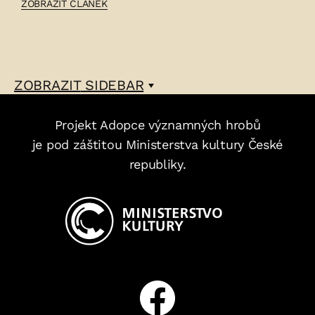
ČLÁNEK:
ZOBRAZIT ČLÁNEK
KAREL
LUKŠÍK
–
ZOBRAZIT
SIDEBAR
Projekt Adopce významných hrobů
je pod záštitou Ministerstva kultury České
republiky.
Facebook