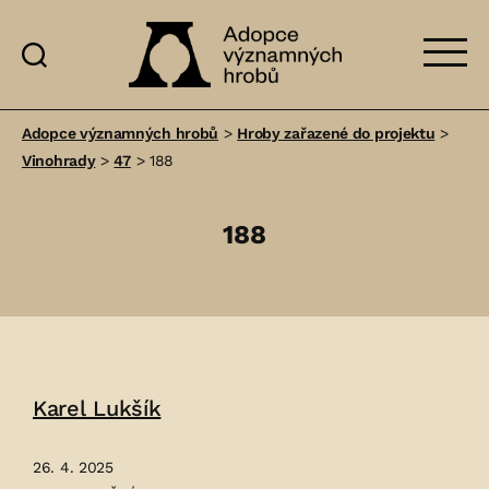
Adopce
významných
Adopce významných hrobů
>
Hroby zařazené do projektu
>
hrobů
Vinohrady
>
47
>
188
188
Karel Lukšík
26. 4. 2025