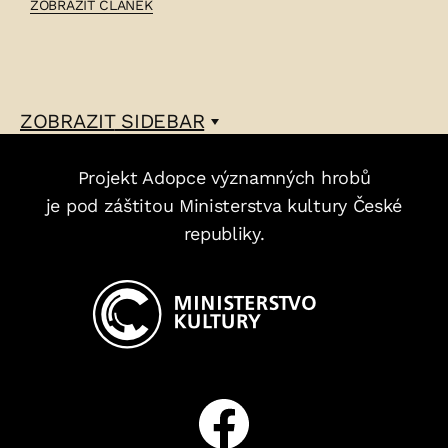
ČLÁNEK:
ZOBRAZIT ČLÁNEK
KAREL
KRÝŠ
–
ZOBRAZIT
SIDEBAR
Projekt Adopce významných hrobů
je pod záštitou Ministerstva kultury České
republiky.
Facebook