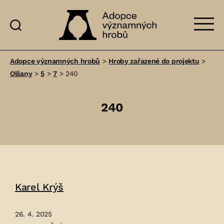
Adopce
významných
Adopce významných hrobů
>
Hroby zařazené do projektu
>
hrobů
Olšany
>
5
>
7
>
240
240
Karel Krýš
26. 4. 2025