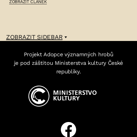
ČLÁNEK:
ZOBRAZIT ČLÁNEK
ANTON
MARTY
–
ZOBRAZIT
SIDEBAR
Projekt Adopce významných hrobů
je pod záštitou Ministerstva kultury České
republiky.
Facebook