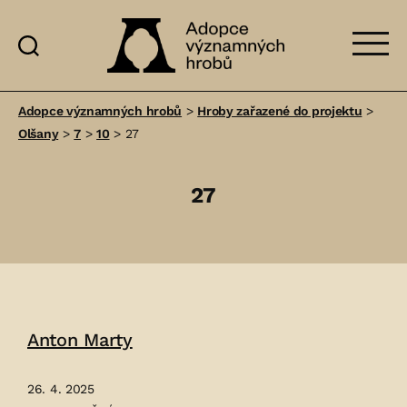
Adopce
významných
Adopce významných hrobů
>
Hroby zařazené do projektu
>
hrobů
Olšany
>
7
>
10
>
27
27
Anton Marty
26. 4. 2025