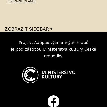
ČLÁNEK:
ZOBRAZIT ČLÁNEK
KAREL
KOŘISTKA
–
ZOBRAZIT
SIDEBAR
Projekt Adopce významných hrobů
je pod záštitou Ministerstva kultury České
republiky.
Facebook