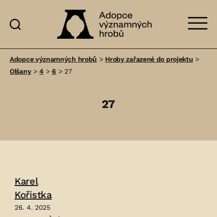
Adopce
významných
Adopce významných hrobů
>
Hroby zařazené do projektu
>
hrobů
Olšany
>
4
>
6
>
27
27
Karel
Kořistka
26. 4. 2025