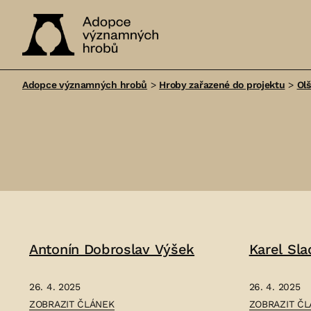
Adopce
významných
Adopce významných hrobů
>
Hroby zařazené do projektu
>
Ol
hrobů
Antonín Dobroslav Výšek
Karel Sl
26. 4. 2025
26. 4. 2025
ČLÁNEK:
ČLÁNEK:
ZOBRAZIT ČLÁNEK
ZOBRAZIT Č