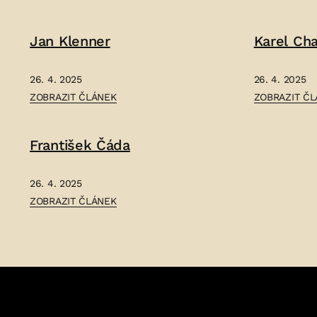
ANTONÍN
KAREL
DOBROSLAV
SLADKOVSKÝ
Jan Klenner
Karel Ch
VÝŠEK
–
–
26. 4. 2025
26. 4. 2025
ČLÁNEK:
ČLÁNEK:
ZOBRAZIT ČLÁNEK
ZOBRAZIT Č
JAN
KAREL
KLENNER
CHALUPA
František Čáda
–
–
26. 4. 2025
ČLÁNEK:
ZOBRAZIT ČLÁNEK
FRANTIŠEK
ČÁDA
–