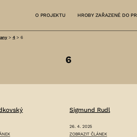
O PROJEKTU
HROBY ZAŘAZENÉ DO P
šany
>
4
>
6
6
adkovský
Sigmund Rudl
26. 4. 2025
ČLÁNEK:
LÁNEK
ZOBRAZIT ČLÁNEK