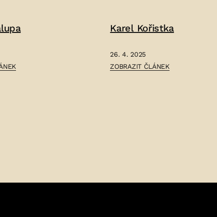
SIGMUND
RUDL
alupa
Karel Kořistka
–
26. 4. 2025
ČLÁNEK:
LÁNEK
ZOBRAZIT ČLÁNEK
KAREL
KOŘISTKA
–