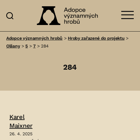
Adopce
významných
Adopce významných hrobů
>
Hroby zařazené do projektu
>
hrobů
Olšany
>
5
>
7
>
284
284
Karel
Maixner
26. 4. 2025