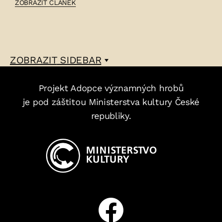
ČLÁNEK:
ZOBRAZIT ČLÁNEK
KAREL
MAIXNER
–
ZOBRAZIT
SIDEBAR
Projekt Adopce významných hrobů
je pod záštitou Ministerstva kultury České
republiky.
Facebook