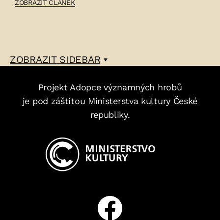
ČLÁNEK:
ZOBRAZIT ČLÁNEK
ANTONIJ
FLOROVSKIJ
–
ZOBRAZIT
SIDEBAR
Projekt Adopce významných hrobů
je pod záštitou Ministerstva kultury České
republiky.
Facebook