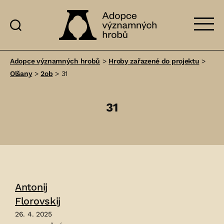
Adopce
významných
Adopce významných hrobů
>
Hroby zařazené do projektu
>
hrobů
Olšany
>
2ob
>
31
31
Antonij
Florovskij
26. 4. 2025