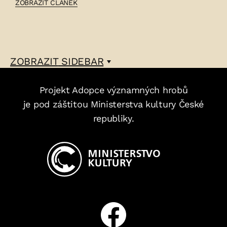
ČLÁNEK:
ZOBRAZIT ČLÁNEK
PETR
MAIXNER
–
ZOBRAZIT
SIDEBAR
Projekt Adopce významných hrobů
je pod záštitou Ministerstva kultury České
republiky.
Facebook