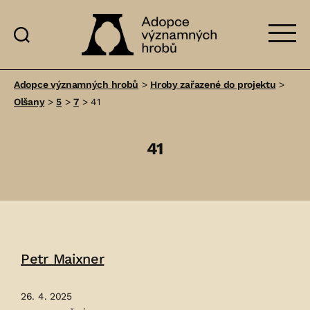
Adopce
významných
Adopce významných hrobů
>
Hroby zařazené do projektu
>
hrobů
Olšany
>
5
>
7
>
41
41
Petr Maixner
26. 4. 2025