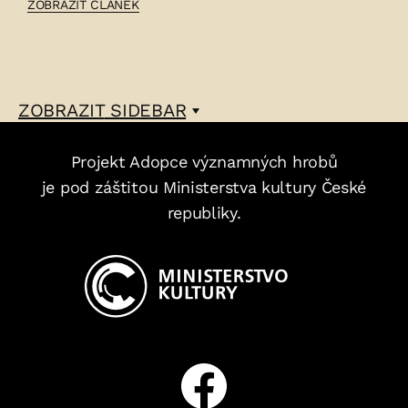
ČLÁNEK:
ZOBRAZIT ČLÁNEK
KAREL
LUDWIG
–
ZOBRAZIT
SIDEBAR
Projekt Adopce významných hrobů
je pod záštitou Ministerstva kultury České
republiky.
Facebook