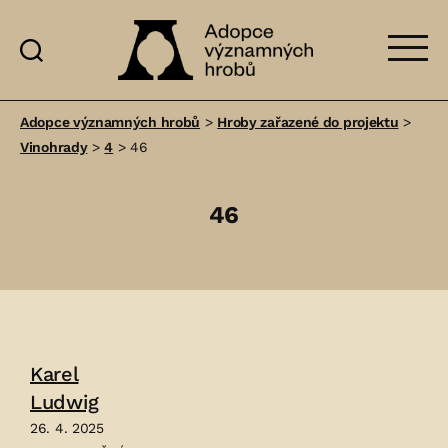
Adopce
významných
Adopce významných hrobů
>
Hroby zařazené do projektu
>
hrobů
Vinohrady
>
4
>
46
46
Karel
Ludwig
26. 4. 2025