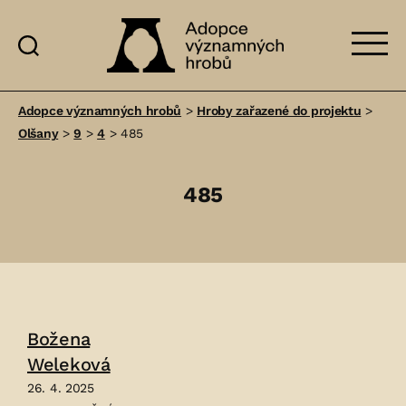
Adopce
významných
Adopce významných hrobů
>
Hroby zařazené do projektu
>
hrobů
Olšany
>
9
>
4
>
485
485
Božena
Weleková
26. 4. 2025