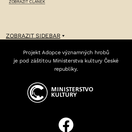
ČLÁNEK:
ZOBRAZIT ČLÁNEK
BOŽENA
WELEKOVÁ
–
ZOBRAZIT
SIDEBAR
Projekt Adopce významných hrobů
je pod záštitou Ministerstva kultury České
republiky.
Facebook