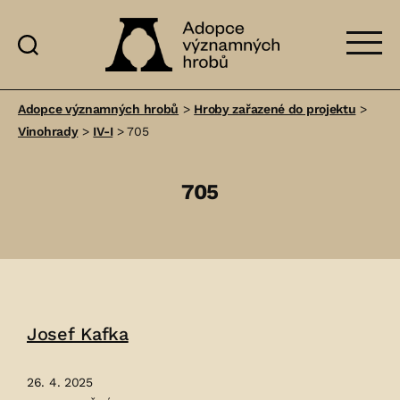
Adopce
významných
Adopce významných hrobů
>
Hroby zařazené do projektu
>
hrobů
Vinohrady
>
IV-I
>
705
705
Josef Kafka
26. 4. 2025