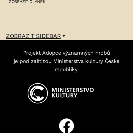
ČLÁNEK:
ZOBRAZIT ČLÁNEK
JOSEF
KAFKA
–
ZOBRAZIT
SIDEBAR
Projekt Adopce významných hrobů
je pod záštitou Ministerstva kultury České
republiky.
Facebook