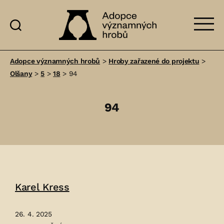
Adopce
významných
Adopce významných hrobů
>
Hroby zařazené do projektu
>
hrobů
Olšany
>
5
>
18
>
94
94
Karel Kress
26. 4. 2025