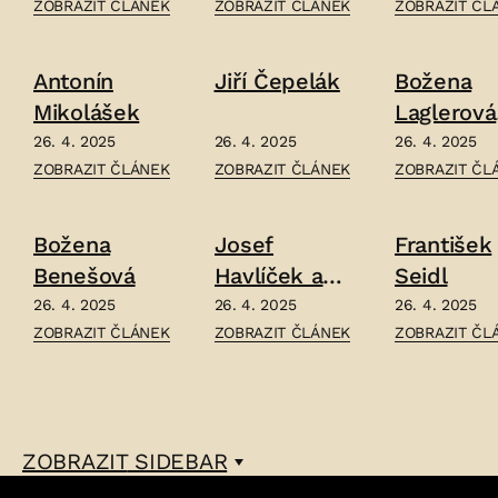
ČLÁNEK:
ČLÁNEK:
ČLÁNEK:
ZOBRAZIT ČLÁNEK
ZOBRAZIT ČLÁNEK
ZOBRAZIT ČL
TAŤJANA
TOMÁŠ
LADISLAV
HAŠKOVÁ
PASÁK
FAHOUN
Antonín
Jiří Čepelák
Božena
–
–
–
Mikolášek
Laglerová
Peterkov
26. 4. 2025
26. 4. 2025
26. 4. 2025
ČLÁNEK:
ČLÁNEK:
ČLÁNEK:
ZOBRAZIT ČLÁNEK
ZOBRAZIT ČLÁNEK
ZOBRAZIT ČL
ANTONÍN
JIŘÍ
BOŽENA
MIKOLÁŠEK
ČEPELÁK
LAGLEROVÁ
Božena
Josef
František
–
–
PETERKOVÁ
Benešová
Havlíček a
Seidl
–
Marta
26. 4. 2025
26. 4. 2025
26. 4. 2025
ČLÁNEK:
ČLÁNEK:
ČLÁNEK:
ZOBRAZIT ČLÁNEK
ZOBRAZIT ČLÁNEK
ZOBRAZIT ČL
Jirásková
BOŽENA
JOSEF
FRANTIŠEK
BENEŠOVÁ
HAVLÍČEK
SEIDL
–
A
–
MARTA
ZOBRAZIT
SIDEBAR
JIRÁSKOVÁ