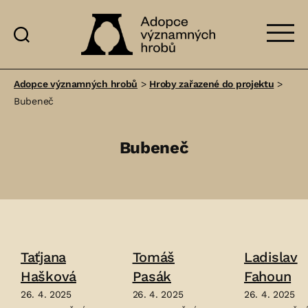
Adopce
významných
Adopce významných hrobů
>
Hroby zařazené do projektu
>
hrobů
Bubeneč
Bubeneč
Taťjana
Tomáš
Ladislav
Hašková
Pasák
Fahoun
26. 4. 2025
26. 4. 2025
26. 4. 2025