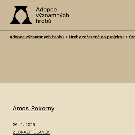
Adopce
významných
Adopce významných hrobů
>
Hroby zařazené do projektu
>
St
hrobů
Amos Pokorný
26. 4. 2025
ČLÁNEK:
ZOBRAZIT ČLÁNEK