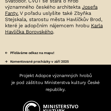
Svatobor. ČVUT se stará o hrob
významného českého architekta
Josefa
Fanty.
V pořadu uslyšíte také Zbyňka
Stejskala, starostu města Havlíčkův Brod,
které je adopčním nájemcem hrobu
Karla
Havlíčka Borovského
.
←
Přidáváme odkaz na mapu!
→
Komentované procházky v září 2025
Projekt Adopce významných hrobů
je pod záštitou Ministerstva kultury České
republiky.