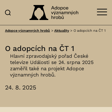
Adopce
významných
Adopce významných hrobů
>
Aktuality
>
O adopcích na ČT 1
hrobů
O adopcích na ČT 1
Hlavní zpravodajský pořad České
televize Události se 24. srpna 2025
zaměřil také na projekt Adopce
významných hrobů.
24. 8. 2025