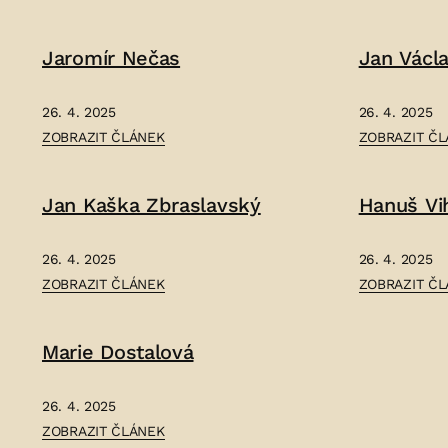
EDUARD
EUGEN
TAUWITZ
MIROSLAV
Jaromír Nečas
Jan Václ
–
RUTTE
–
26. 4. 2025
26. 4. 2025
ČLÁNEK:
ČLÁNEK:
ZOBRAZIT ČLÁNEK
ZOBRAZIT Č
JAROMÍR
JAN
NEČAS
VÁCLAV
Jan Kaška Zbraslavský
Hanuš Vi
–
LEGO
–
26. 4. 2025
26. 4. 2025
ČLÁNEK:
ČLÁNEK:
ZOBRAZIT ČLÁNEK
ZOBRAZIT Č
JAN
HANUŠ
KAŠKA
VIHAN
Marie Dostalová
ZBRASLAVSKÝ
–
–
Strán
26. 4. 2025
ČLÁNEK:
ZOBRAZIT ČLÁNEK
přísp