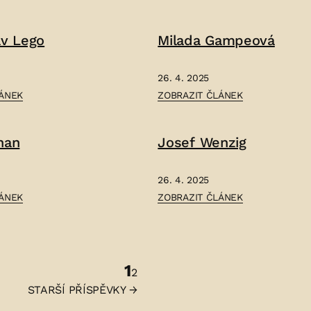
EMILIÁN
FRANTIŠEK
av Lego
Milada Gampeová
SKRAMLÍK
–
26. 4. 2025
ČLÁNEK:
LÁNEK
ZOBRAZIT ČLÁNEK
MILADA
GAMPEOVÁ
han
Josef Wenzig
–
26. 4. 2025
ČLÁNEK:
LÁNEK
ZOBRAZIT ČLÁNEK
JOSEF
WENZIG
–
1
kování
2
STARŠÍ
PŘÍSPĚVKY
→
ěvků