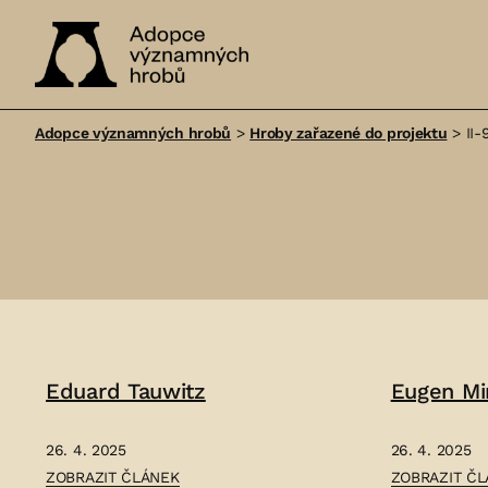
Adopce
významných
Adopce významných hrobů
>
Hroby zařazené do projektu
>
II-
hrobů
Eduard Tauwitz
Eugen Mi
26. 4. 2025
26. 4. 2025
ČLÁNEK:
ČLÁNEK:
ZOBRAZIT ČLÁNEK
ZOBRAZIT Č