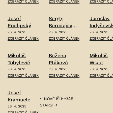
ČLÁNEK:
ČLÁNEK:
ČLÁNEK:
ZOBRAZIT ČLÁNEK
ZOBRAZIT ČLÁNEK
ZOBRAZIT ČL
VÁCLAV
JAN
DANYLO
ŘEZÁČ
WOLDŘICH
STACHURA
Josef
Sergej
Jaroslav
–
–
–
Podlipský
Borodajevsk
Indyševs
ý
26. 4. 2025
26. 4. 2025
26. 4. 2025
ČLÁNEK:
ČLÁNEK:
ČLÁNEK:
ZOBRAZIT ČLÁNEK
ZOBRAZIT ČLÁNEK
ZOBRAZIT ČL
JOSEF
SERGEJ
JAROSLAV
PODLIPSKÝ
BORODAJEVSKÝ
INDYŠEVSKÝ
Mikuláš
Božena
Mikuláš
–
–
–
Tobylevič
Ptáková
Wikul
26. 4. 2025
26. 4. 2025
26. 4. 2025
ČLÁNEK:
ČLÁNEK:
ČLÁNEK:
ZOBRAZIT ČLÁNEK
ZOBRAZIT ČLÁNEK
ZOBRAZIT ČL
MIKULÁŠ
BOŽENA
MIKULÁŠ
TOBYLEVIČ
PTÁKOVÁ
WIKUL
Josef
–
–
–
…
4
←
NOVĚJŠÍ
1
3
5
Kramuele
Stránkování
STARŠÍ
→
26. 4. 2025
příspěvků
ČLÁNEK:
ZOBRAZIT ČLÁNEK