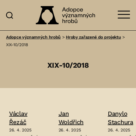
Adopce
významných
Adopce významných hrobů
>
Hroby zařazené do projektu
>
hrobů
XIX-10/2018
XIX-10/2018
Václav
Jan
Danylo
Řezáč
Woldřich
Stachura
26. 4. 2025
26. 4. 2025
26. 4. 2025