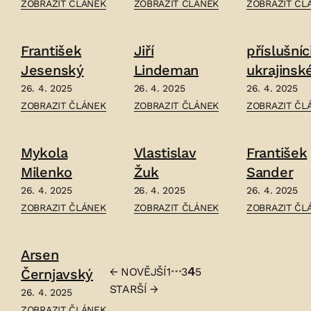
ČLÁNEK:
ČLÁNEK:
ČLÁNEK:
ZOBRAZIT ČLÁNEK
ZOBRAZIT ČLÁNEK
ZOBRAZIT ČL
á
OLGA
ONISIA
JOSEF
ARKASOVÁ
JEFREMOVÁ
VESELKA
František
Jiří
příslušníc
–
DURDUKOVSKÁ
–
Jesenský
Lindeman
ukrajinsk
–
haličské
26. 4. 2025
26. 4. 2025
26. 4. 2025
ČLÁNEK:
ČLÁNEK:
ČLÁNEK:
ZOBRAZIT ČLÁNEK
ZOBRAZIT ČLÁNEK
ZOBRAZIT ČL
armády
FRANTIŠEK
JIŘÍ
PŘÍSLUŠNÍCI
JESENSKÝ
LINDEMAN
UKRAJINSKÉ
Mykola
Vlastislav
František
–
–
HALIČSKÉ
Milenko
Žuk
Sander
ARMÁDY
26. 4. 2025
26. 4. 2025
26. 4. 2025
–
ČLÁNEK:
ČLÁNEK:
ČLÁNEK:
ZOBRAZIT ČLÁNEK
ZOBRAZIT ČLÁNEK
ZOBRAZIT ČL
MYKOLA
VLASTISLAV
FRANTIŠEK
MILENKO
ŽUK
SANDER
Arsen
–
–
–
…
4
←
NOVĚJŠÍ
1
3
5
Černjavský
Stránkování
STARŠÍ
→
26. 4. 2025
příspěvků
ČLÁNEK:
ZOBRAZIT ČLÁNEK