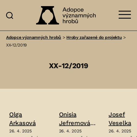
Adopce
významných
Adopce významných hrobů
>
Hroby zařazené do projektu
>
hrobů
XX-12/2019
XX-12/2019
Olga
Onisia
Josef
Arkasová
Jefremová
Veselka
Durdukovsk
26. 4. 2025
26. 4. 2025
26. 4. 2025