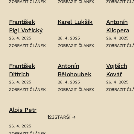
ČLÁNEK:
ČLÁNEK:
ČLÁNEK:
ZOBRAZIT ČLÁNEK
ZOBRAZIT ČLÁNEK
ZOBRAZIT ČL
OTAKAR
BEDŘICH
ANTONÍN
ZACHAR
WIESNER
STROBACH
František
Karel Lukšík
Antonín
–
–
–
Pigl Vožický
Klicpera
26. 4. 2025
26. 4. 2025
26. 4. 2025
ČLÁNEK:
ČLÁNEK:
ČLÁNEK:
ZOBRAZIT ČLÁNEK
ZOBRAZIT ČLÁNEK
ZOBRAZIT ČL
FRANTIŠEK
KAREL
ANTONÍN
PIGL
LUKŠÍK
KLICPERA
František
Antonín
Vojtěch
VOŽICKÝ
–
–
Dittrich
Bělohoubek
Kovář
–
26. 4. 2025
26. 4. 2025
26. 4. 2025
ČLÁNEK:
ČLÁNEK:
ČLÁNEK:
ZOBRAZIT ČLÁNEK
ZOBRAZIT ČLÁNEK
ZOBRAZIT ČL
FRANTIŠEK
ANTONÍN
VOJTĚCH
DITTRICH
BĚLOHOUBEK
KOVÁŘ
Alois Petr
–
–
–
1
2
3
STARŠÍ
→
Stránkování
26. 4. 2025
příspěvků
ČLÁNEK:
ZOBRAZIT ČLÁNEK