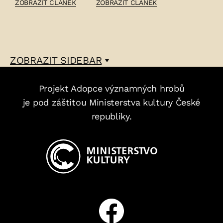
ČLÁNEK:
ČLÁNEK:
ZOBRAZIT ČLÁNEK
ZOBRAZIT ČLÁNEK
JIŘÍ
VINCENC
ČEPELÁK
VÁVRA
–
HAŠTALSKÝ
–
ZOBRAZIT
SIDEBAR
Projekt Adopce významných hrobů
je pod záštitou Ministerstva kultury České
republiky.
Facebook