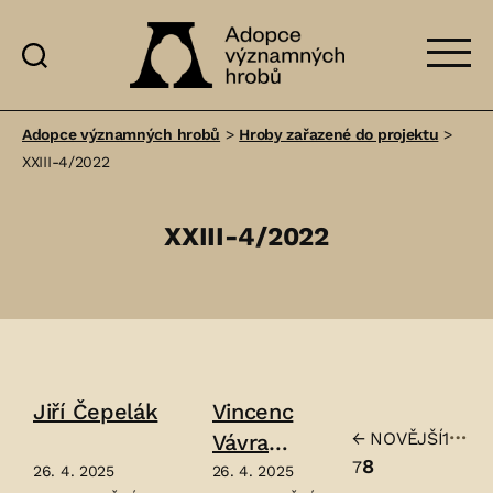
Adopce
významných
Adopce významných hrobů
>
Hroby zařazené do projektu
>
hrobů
XXIII-4/2022
XXIII-4/2022
Jiří Čepelák
Vincenc
…
←
NOVĚJŠÍ
1
Vávra
Stránko
8
7
Haštalský
26. 4. 2025
26. 4. 2025
příspěv