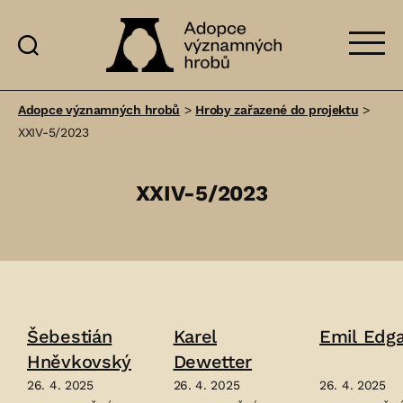
Adopce
významných
Adopce významných hrobů
>
Hroby zařazené do projektu
>
hrobů
XXIV-5/2023
XXIV-5/2023
Šebestián
Karel
Emil Edga
Hněvkovský
Dewetter
26. 4. 2025
26. 4. 2025
26. 4. 2025