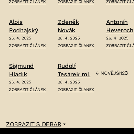
ČLÁNEK:
ČLÁNEK:
ČLÁNEK:
ZOBRAZIT ČLÁNEK
ZOBRAZIT ČLÁNEK
ZOBRAZIT ČL
ŠEBESTIÁN
KAREL
EMIL
HNĚVKOVSKÝ
DEWETTER
EDGAR
Alois
Zdeněk
Antonín
–
–
–
Podhajský
Novák
Heveroch
26. 4. 2025
26. 4. 2025
26. 4. 2025
ČLÁNEK:
ČLÁNEK:
ČLÁNEK:
ZOBRAZIT ČLÁNEK
ZOBRAZIT ČLÁNEK
ZOBRAZIT ČL
ALOIS
ZDENĚK
ANTONÍN
PODHAJSKÝ
NOVÁK
HEVEROCH
Sigmund
Rudolf
–
–
–
3
←
NOVĚJŠÍ
1
2
Hladík
Tesárek ml.
Stránko
26. 4. 2025
26. 4. 2025
příspěv
ČLÁNEK:
ČLÁNEK:
ZOBRAZIT ČLÁNEK
ZOBRAZIT ČLÁNEK
SIGMUND
RUDOLF
HLADÍK
TESÁREK
–
ML.
–
ZOBRAZIT
SIDEBAR