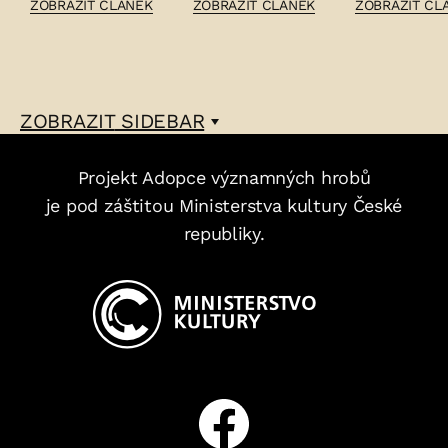
ČLÁNEK:
ČLÁNEK:
ČLÁNEK:
ZOBRAZIT ČLÁNEK
ZOBRAZIT ČLÁNEK
ZOBRAZIT ČL
ANTONÍN
ZIKMUND
JAN
BRŮHA
WINTER
KARAFIÁT
–
–
–
ZOBRAZIT
SIDEBAR
Projekt Adopce významných hrobů
je pod záštitou Ministerstva kultury České
republiky.
Facebook