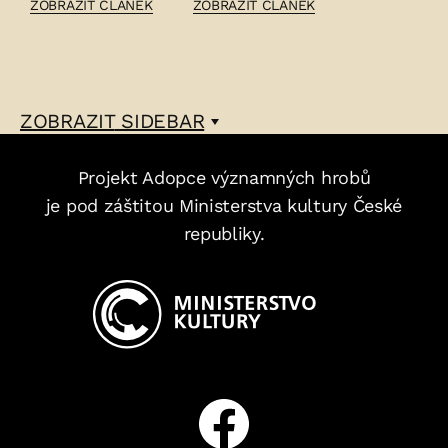
ČLÁNEK:
ČLÁNEK:
ZOBRAZIT ČLÁNEK
ZOBRAZIT ČLÁNEK
MARIE
FRANTIŠEK
VESELÁ
KVÁČA
KABELÁČOVÁ
–
–
ZOBRAZIT
SIDEBAR
Projekt Adopce významných hrobů
je pod záštitou Ministerstva kultury České
republiky.
Facebook