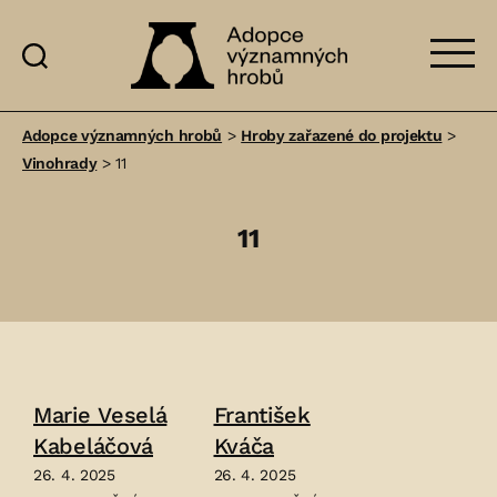
Adopce
významných
Adopce významných hrobů
>
Hroby zařazené do projektu
>
hrobů
Vinohrady
>
11
11
Marie Veselá
František
Kabeláčová
Kváča
26. 4. 2025
26. 4. 2025