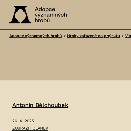
Adopce
významných
Adopce významných hrobů
>
Hroby zařazené do projektu
>
Vi
hrobů
Antonín Bělohoubek
26. 4. 2025
ČLÁNEK:
ZOBRAZIT ČLÁNEK