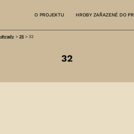
O PROJEKTU
HROBY ZAŘAZENÉ DO P
nohrady
>
25
>
32
32