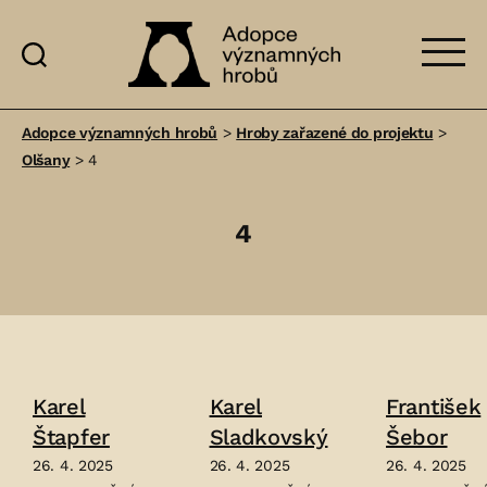
Adopce
významných
Adopce významných hrobů
>
Hroby zařazené do projektu
>
hrobů
Olšany
>
4
4
Karel
Karel
František
Štapfer
Sladkovský
Šebor
26. 4. 2025
26. 4. 2025
26. 4. 2025