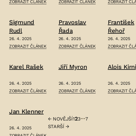
ČLÁNEK:
ČLÁNEK:
ČLÁNEK:
ZOBRAZIT ČLÁNEK
ZOBRAZIT ČLÁNEK
ZOBRAZIT ČL
KAREL
KAREL
FRANTIŠEK
ŠTAPFER
SLADKOVSKÝ
ŠEBOR
Sigmund
Pravoslav
František
–
–
–
Rudl
Řada
Řehoř
26. 4. 2025
26. 4. 2025
26. 4. 2025
ČLÁNEK:
ČLÁNEK:
ČLÁNEK:
ZOBRAZIT ČLÁNEK
ZOBRAZIT ČLÁNEK
ZOBRAZIT ČL
SIGMUND
PRAVOSLAV
FRANTIŠEK
RUDL
ŘADA
ŘEHOŘ
Karel Rašek
Jiří Myron
Alois Kirn
–
–
–
26. 4. 2025
26. 4. 2025
26. 4. 2025
ČLÁNEK:
ČLÁNEK:
ČLÁNEK:
ZOBRAZIT ČLÁNEK
ZOBRAZIT ČLÁNEK
ZOBRAZIT ČL
KAREL
JIŘÍ
ALOIS
RAŠEK
MYRON
KIRNIG
Jan Klenner
–
–
–
…
2
←
NOVĚJŠÍ
1
3
7
Stránkování
STARŠÍ
→
26. 4. 2025
příspěvků
ČLÁNEK:
ZOBRAZIT ČLÁNEK