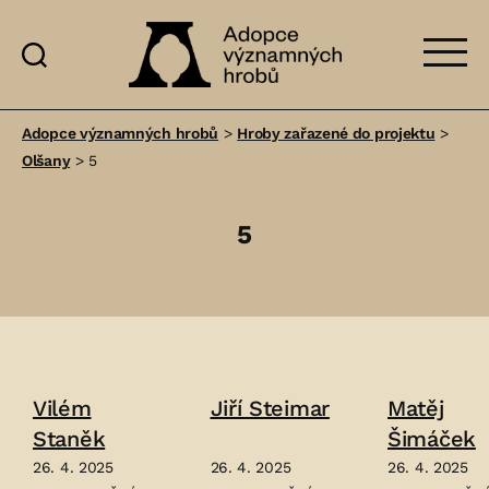
Adopce
významných
Adopce významných hrobů
>
Hroby zařazené do projektu
>
hrobů
Olšany
>
5
5
Vilém
Jiří Steimar
Matěj
Staněk
Šimáček
26. 4. 2025
26. 4. 2025
26. 4. 2025