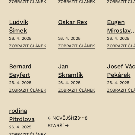
ČLÁNEK:
ČLÁNEK:
ČLÁNEK:
ZOBRAZIT ČLÁNEK
ZOBRAZIT ČLÁNEK
ZOBRAZIT ČL
VILÉM
JIŘÍ
MATĚJ
STANĚK
STEIMAR
ŠIMÁČEK
Ludvík
Oskar Rex
Eugen
–
–
–
Šimek
Miroslav
Rutte
26. 4. 2025
26. 4. 2025
26. 4. 2025
ČLÁNEK:
ČLÁNEK:
ČLÁNEK:
ZOBRAZIT ČLÁNEK
ZOBRAZIT ČLÁNEK
ZOBRAZIT ČL
LUDVÍK
OSKAR
EUGEN
ŠIMEK
REX
MIROSLAV
Bernard
Jan
Josef Vác
–
–
RUTTE
Seyfert
Skramlík
Pekárek
–
26. 4. 2025
26. 4. 2025
26. 4. 2025
ČLÁNEK:
ČLÁNEK:
ČLÁNEK:
ZOBRAZIT ČLÁNEK
ZOBRAZIT ČLÁNEK
ZOBRAZIT ČL
BERNARD
JAN
JOSEF
SEYFERT
SKRAMLÍK
VÁCLAV
rodina
–
–
PEKÁREK
…
2
←
NOVĚJŠÍ
1
3
8
Pitrdlova
–
Stránkování
STARŠÍ
→
26. 4. 2025
příspěvků
ČLÁNEK:
ZOBRAZIT ČLÁNEK