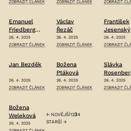
ČLÁNEK:
ČLÁNEK:
ČLÁNEK:
ZOBRAZIT ČLÁNEK
ZOBRAZIT ČLÁNEK
ZOBRAZIT ČL
JOSEF
HANA
ALOIS
DASTICH
HLAVSOVÁ
SPINA
Emanuel
Václav
František
–
–
–
Friedberg
Řezáč
Jesenský
Mírohorský
26. 4. 2025
26. 4. 2025
26. 4. 2025
ČLÁNEK:
ČLÁNEK:
ČLÁNEK:
ZOBRAZIT ČLÁNEK
ZOBRAZIT ČLÁNEK
ZOBRAZIT ČL
EMANUEL
VÁCLAV
FRANTIŠEK
FRIEDBERG
ŘEZÁČ
JESENSKÝ
Jan Bezděk
Božena
Slávka
MÍROHORSKÝ
–
–
Ptáková
Rosenber
–
vá
26. 4. 2025
26. 4. 2025
26. 4. 2025
ČLÁNEK:
ČLÁNEK:
ČLÁNEK:
ZOBRAZIT ČLÁNEK
ZOBRAZIT ČLÁNEK
ZOBRAZIT ČL
JAN
BOŽENA
SLÁVKA
BEZDĚK
PTÁKOVÁ
ROSENBERGO
Božena
–
–
–
3
←
NOVĚJŠÍ
1
2
4
Weleková
Stránkování
STARŠÍ
→
26. 4. 2025
příspěvků
ČLÁNEK:
ZOBRAZIT ČLÁNEK