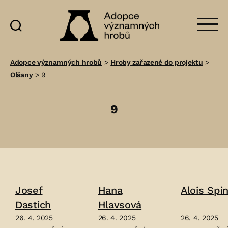
Adopce
významných
Adopce významných hrobů
>
Hroby zařazené do projektu
>
hrobů
Olšany
>
9
9
Josef
Hana
Alois Spi
Dastich
Hlavsová
26. 4. 2025
26. 4. 2025
26. 4. 2025