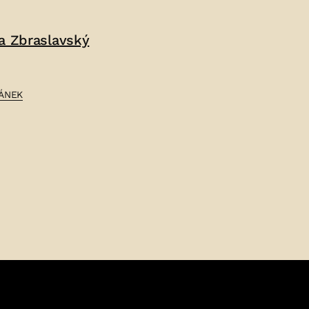
JOSEF
BRANIŠ
a Zbraslavský
–
LÁNEK
Ý