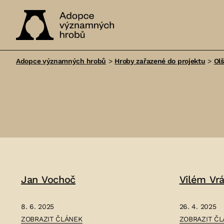
Adopce
významných
Adopce významných hrobů
>
Hroby zařazené do projektu
>
Ol
hrobů
Jan Vochoč
Vilém Vr
8. 6. 2025
26. 4. 2025
ČLÁNEK:
ČLÁNEK:
ZOBRAZIT ČLÁNEK
ZOBRAZIT Č