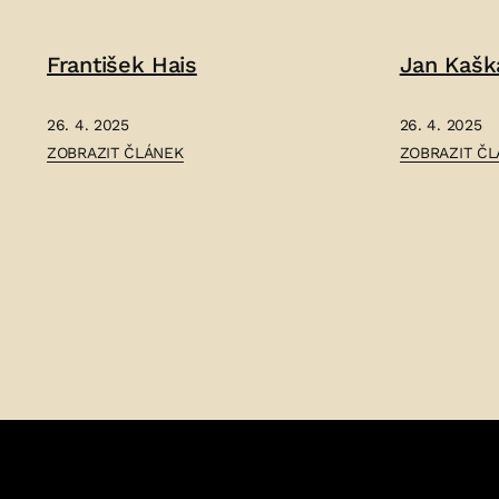
JAN
VILÉM
VOCHOČ
VRÁNA
František Hais
Jan Kašk
–
–
26. 4. 2025
26. 4. 2025
ČLÁNEK:
ČLÁNEK:
ZOBRAZIT ČLÁNEK
ZOBRAZIT Č
FRANTIŠEK
JAN
HAIS
KAŠKA
–
ZBRASLAVSK
–