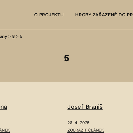
O PROJEKTU
HROBY ZAŘAZENÉ DO P
šany
>
8
>
5
5
ána
Josef Braniš
26. 4. 2025
ČLÁNEK:
LÁNEK
ZOBRAZIT ČLÁNEK