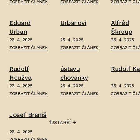
ČLÁNEK:
ČLÁNEK:
ČLÁNEK:
ZOBRAZIT ČLÁNEK
ZOBRAZIT ČLÁNEK
ZOBRAZIT ČL
JAN
JAN
VILÉM
VOCHOČ
VEDRAL
VRÁNA
Eduard
Urbanovi
Alfréd
–
–
–
Urban
Škroup
26. 4. 2025
26. 4. 2025
26. 4. 2025
ČLÁNEK:
ČLÁNEK:
ČLÁNEK:
ZOBRAZIT ČLÁNEK
ZOBRAZIT ČLÁNEK
ZOBRAZIT ČL
EDUARD
URBANOVI
ALFRÉD
URBAN
–
ŠKROUP
Rudolf
ústavu
Rudolf Ka
–
–
Houžva
chovanky
26. 4. 2025
26. 4. 2025
26. 4. 2025
ČLÁNEK:
ČLÁNEK:
ČLÁNEK:
ZOBRAZIT ČLÁNEK
ZOBRAZIT ČLÁNEK
ZOBRAZIT ČL
RUDOLF
ÚSTAVU
RUDOLF
HOUŽVA
CHOVANKY
KAFKA
Josef Braniš
–
–
–
1
2
STARŠÍ
→
Stránkování
26. 4. 2025
příspěvků
ČLÁNEK:
ZOBRAZIT ČLÁNEK