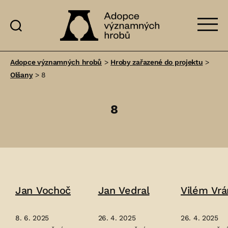
Adopce
významných
Adopce významných hrobů
>
Hroby zařazené do projektu
>
hrobů
Olšany
>
8
8
Jan Vochoč
Jan Vedral
Vilém Vrá
8. 6. 2025
26. 4. 2025
26. 4. 2025