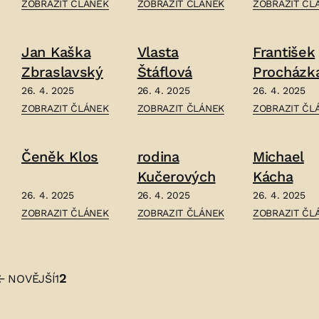
ČLÁNEK:
ČLÁNEK:
ČLÁNEK:
ZOBRAZIT ČLÁNEK
ZOBRAZIT ČLÁNEK
ZOBRAZIT ČL
FRANTIŠEK
FRANTIŠEK
VÁCLAV
SOUKUP
HAIS
PILÁT
Jan Kaška
Vlasta
František
–
–
–
Zbraslavský
Štáflová
Procházk
26. 4. 2025
26. 4. 2025
26. 4. 2025
ČLÁNEK:
ČLÁNEK:
ČLÁNEK:
ZOBRAZIT ČLÁNEK
ZOBRAZIT ČLÁNEK
ZOBRAZIT ČL
JAN
VLASTA
FRANTIŠEK
KAŠKA
ŠTÁFLOVÁ
PROCHÁZKA
Čeněk Klos
rodina
Michael
ZBRASLAVSKÝ
–
–
Kučerových
Kácha
–
26. 4. 2025
26. 4. 2025
26. 4. 2025
ČLÁNEK:
ČLÁNEK:
ČLÁNEK:
ZOBRAZIT ČLÁNEK
ZOBRAZIT ČLÁNEK
ZOBRAZIT ČL
ČENĚK
RODINA
MICHAEL
KLOS
KUČEROVÝCH
KÁCHA
–
–
–
2
←
NOVĚJŠÍ
1
Stránkování
příspěvků