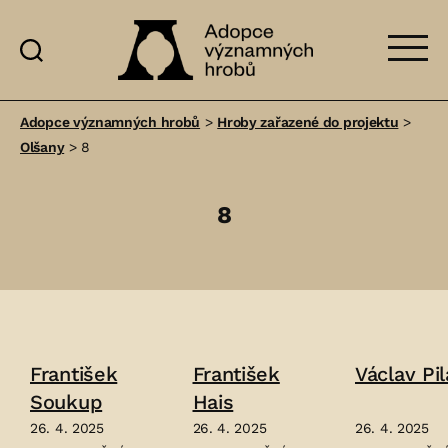
Adopce
významných
Adopce významných hrobů
>
Hroby zařazené do projektu
>
hrobů
Olšany
>
8
8
František
František
Václav Pil
Soukup
Hais
26. 4. 2025
26. 4. 2025
26. 4. 2025