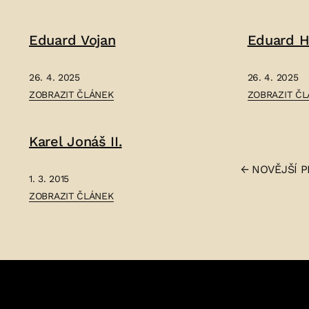
LADISLAV
KAREL
STROUPEŽNICKÝ
SABINA
Eduard Vojan
Eduard H
–
–
26. 4. 2025
26. 4. 2025
ČLÁNEK:
ČLÁNEK:
ZOBRAZIT ČLÁNEK
ZOBRAZIT Č
EDUARD
EDUARD
VOJAN
HNILIČKA
Karel Jonáš II.
–
–
Strán
←
NOVĚJŠÍ
P
1. 3. 2015
ČLÁNEK:
ZOBRAZIT ČLÁNEK
přísp
KAREL
JONÁŠ
II.
–