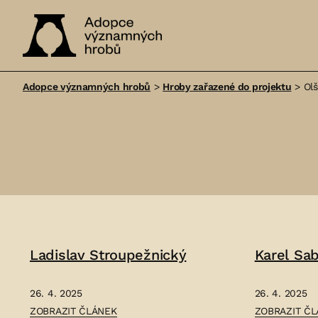
Adopce
významných
Adopce významných hrobů
>
Hroby zařazené do projektu
>
Ol
hrobů
Ladislav Stroupežnický
Karel Sab
26. 4. 2025
26. 4. 2025
ČLÁNEK:
ČLÁNEK:
ZOBRAZIT ČLÁNEK
ZOBRAZIT Č