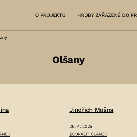
O PROJEKTU
HROBY ZAŘAZENÉ DO P
šany
Olšany
ina
Jindřich Mošna
26. 4. 2025
ČLÁNEK:
LÁNEK
ZOBRAZIT ČLÁNEK