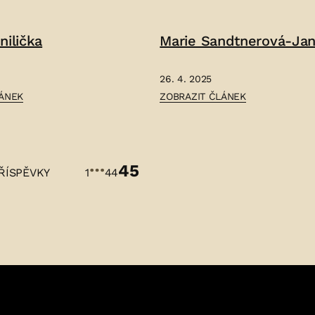
JINDŘICH
MOŠNA
nilička
Marie Sandtnerová-Ja
–
26. 4. 2025
ČLÁNEK:
LÁNEK
ZOBRAZIT ČLÁNEK
MARIE
SANDTNEROVÁ-
JANKŮ
…
–
45
kování
ŘÍSPĚVKY
1
44
ěvků